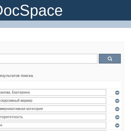
DocSpace
езультатов поиска.