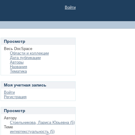
Войти
Просмотр
Весь DocSpace
Области и коллекции
Дата публикации
Авторы
Названия
Тематика
Моя учетная запись
Войти
Регистрация
Просмотр
Автору
Стрельникова, Лариса Юрьевна (5)
Теме
интертекстуальность (5)