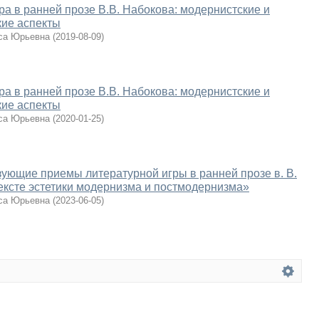
ра в ранней прозе В.В. Набокова: модернистские и
кие аспекты
са Юрьевна
(
2019-08-09
)
ра в ранней прозе В.В. Набокова: модернистские и
кие аспекты
са Юрьевна
(
2020-01-25
)
ующие приемы литературной игры в ранней прозе в. В.
ексте эстетики модернизма и постмодернизма»
са Юрьевна
(
2023-06-05
)