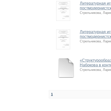
Литературная иг
постмодернистс
Стрельникова, Лари
Литературная иг
постмодернистс
Стрельникова, Лари
«Структурообраз
Набокова в конт
Стрельникова, Лари
1