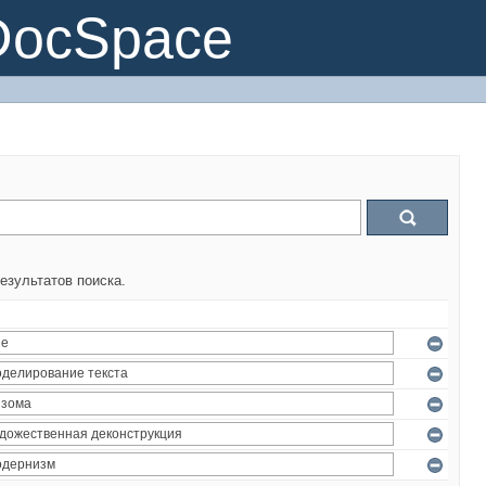
DocSpace
езультатов поиска.