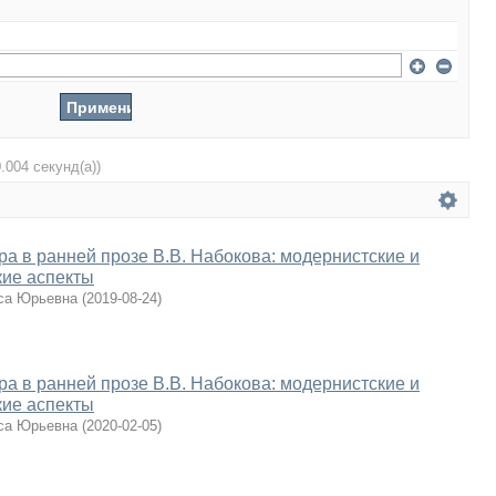
0.004 секунд(а))
ра в ранней прозе В.В. Набокова: модернистские и
кие аспекты
са Юрьевна
(
2019-08-24
)
ра в ранней прозе В.В. Набокова: модернистские и
кие аспекты
са Юрьевна
(
2020-02-05
)