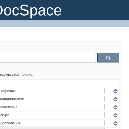
DocSpace
езультатов поиска.