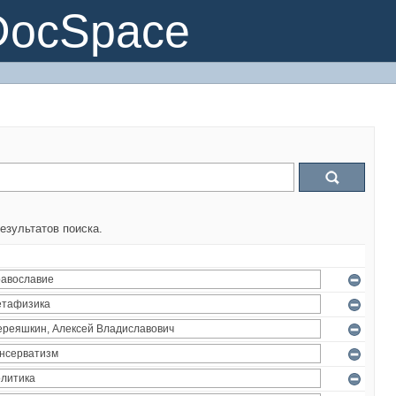
DocSpace
езультатов поиска.