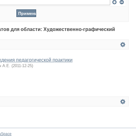
татов для области: Художественно-графический
дения педагогической практики
ч А.Е.
(
2011-12-25
)
aSpace