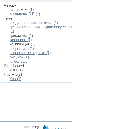
Автору
Галич А.Е. (1)
Мальцева Л.В (1)
Теме
воздушная перспектива. (1)
декоративно-прикладное искусство
(1)
дидактика (1)
живопись (1)
композиция (1)
педагогика (1)
план-конспект урока (1)
рисунок (1)
... больше
Date Issued
2011 (1)
Has File(s)
Yes (1)
Theme by