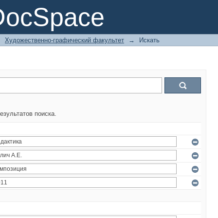
DocSpace
→
Художественно-графический факультет
→
Искать
езультатов поиска.