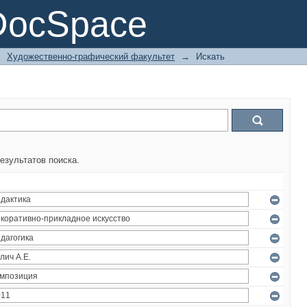
DocSpace
→
Художественно-графический факультет
→
Искать
езультатов поиска.