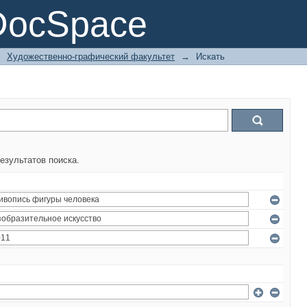
DocSpace
→
Художественно-графический факультет
→
Искать
езультатов поиска.