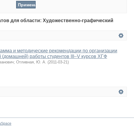
татов для области: Художественно-графический
амма и методические рекомендации по организации
 (домашней) работы студентов III–V курсов ХГФ
ванович
;
Отливная, Ю. А.
(
2011-03-21
)
aSpace