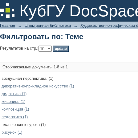
Фильтровать по: Теме
КубГУ DocSpac
Главная
→
Электронная библиотека
→
Художественно-графический 
Фильтровать по: Теме
Результатов на стр.:
Отображаемые документы 1-8 из 1
воздушная перспектива. (1)
декоративно-прикладное искусство (1)
дидактика (1)
живопись (1)
композиция (1)
педагогика (1)
план-конспект урока (1)
рисунок (1)