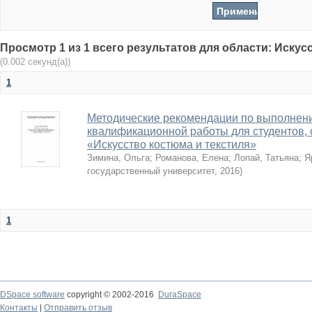
Просмотр 1 из 1 всего результатов для области: Искус
(0.002 секунд(а))
1
Методические рекомендации по выполнен
квалификационной работы для студентов,
«Искусство костюма и текстиля»
Зимина, Ольга
;
Романова, Елена
;
Лопай, Татьяна
;
Я
государственный университет
,
2016
)
1
DSpace software
copyright © 2002-2016
DuraSpace
Контакты
|
Отправить отзыв