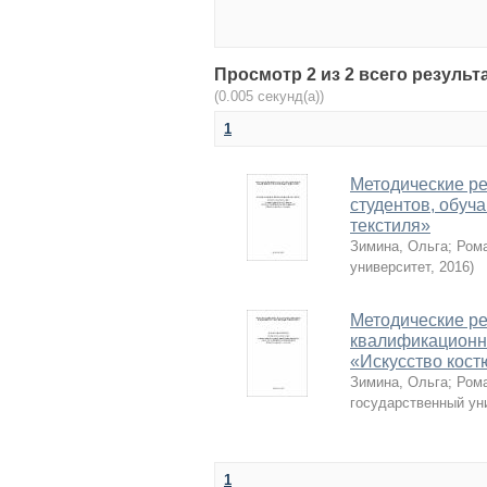
Просмотр 2 из 2 всего результ
(0.005 секунд(а))
1
Методические ре
студентов, обуч
текстиля»
Зимина, Ольга
;
Рома
университет
,
2016
)
Методические р
квалификационн
«Искусство кост
Зимина, Ольга
;
Рома
государственный ун
1