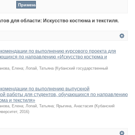
атов для области: Искусство костюма и текстиля.
комендации по выполнению курсового проекта для
ающихся по направлению «Искусство костюма и
нова, Елена
;
Лопай, Татьяна
(
Кубанский государственный
екомендации по выполнению выпускной
ой работы для студентов, обучающихся по направлению
юма и текстиля»
нова, Елена
;
Лопай, Татьяна
;
Ярыгина, Анастасия
(
Кубанский
иверситет
,
2016
)