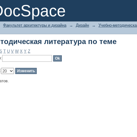
тодическая литература по теме
DocSpace
→
Факультет архитектуры и дизайна
→
Дизайн
→
Учебно-методическа
тодическая литература по теме
S
T
U
V
W
X
Y
Z
в:
:
атов.