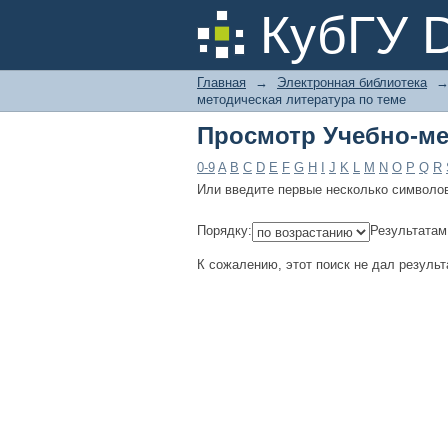
Просмотр Учебно-ме
КубГУ 
Главная
→
Электронная библиотека
методическая литература по теме
Просмотр Учебно-ме
0-9
A
B
C
D
E
F
G
H
I
J
K
L
M
N
O
P
Q
R
Или введите первые несколько символо
Порядку:
Результатам
К сожалению, этот поиск не дал результ