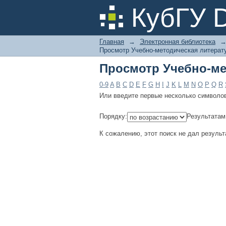
Просмотр Учебно-ме
КубГУ 
Главная
→
Электронная библиотека
Просмотр Учебно-методическая литерату
Просмотр Учебно-ме
0-9
A
B
C
D
E
F
G
H
I
J
K
L
M
N
O
P
Q
R
Или введите первые несколько символо
Порядку:
Результатам
К сожалению, этот поиск не дал результ