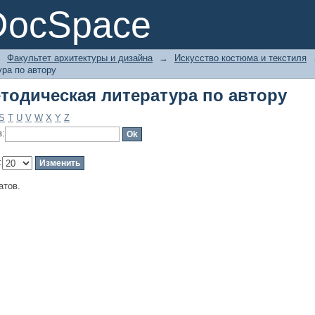
тодическая литература по автору
DocSpace
→
Факультет архитектуры и дизайна
→
Искусство костюма и текстиля
ра по автору
тодическая литература по автору
S
T
U
V
W
X
Y
Z
в:
:
атов.