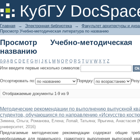
Просмотр Учебно-методическая лит
КубГУ DocSpac
Главная
→
Электронная библиотека
→
Факультет архитектуры и диза
Просмотр Учебно-методическая литература по названию
Просмотр Учебно-методическа
названию
0-9
A
B
C
D
E
F
G
H
I
J
K
L
M
N
O
P
Q
R
S
T
U
V
W
X
Y
Z
Или введите первые несколько символов:
Отсортировать по:
Порядку:
Резу
Отображаемые документы 1-9 из 9
Методические рекомендации по выполнению выпускной кв
студентов, обучающихся по направлению «Искусство костю
Зимина, Ольга
;
Романова, Елена
;
Лопай, Татьяна
;
Ярыгина, Анастасия
(
университет
,
2016
)
Предлагаемые методические рекомендации содержат общие требо
необходимые для правильного, грамотного выполнения выпускной кв