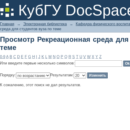
Просмотр Рекреационная среда для 
КубГУ DocSpac
Главная
→
Электронная библиотека
→
Кафедра физического воспит
среда для студентов вуза по теме
Просмотр Рекреационная среда для 
теме
0-9
A
B
C
D
E
F
G
H
I
J
K
L
M
N
O
P
Q
R
S
T
U
V
W
X
Y
Z
Или введите первые несколько символов:
Порядку:
Результатам:
К сожалению, этот поиск не дал результатов.