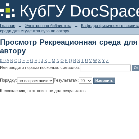
Просмотр Рекреационная среда для 
КубГУ DocSpac
Главная
→
Электронная библиотека
→
Кафедра физического воспит
среда для студентов вуза по автору
Просмотр Рекреационная среда для 
автору
0-9
A
B
C
D
E
F
G
H
I
J
K
L
M
N
O
P
Q
R
S
T
U
V
W
X
Y
Z
Или введите первые несколько символов:
Порядку:
Результатам:
К сожалению, этот поиск не дал результатов.