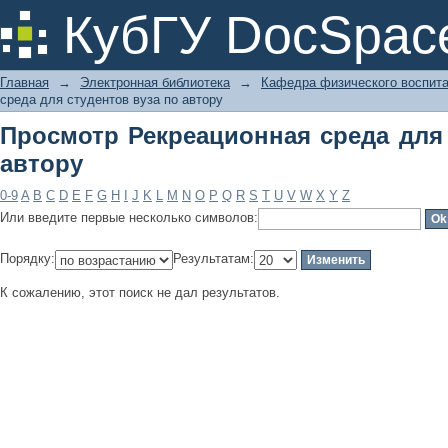
Просмотр Рекреационная среда для 
КубГУ DocSpac
Главная
→
Электронная библиотека
→
Кафедра физического воспит
среда для студентов вуза по автору
Просмотр Рекреационная среда для 
автору
0-9
A
B
C
D
E
F
G
H
I
J
K
L
M
N
O
P
Q
R
S
T
U
V
W
X
Y
Z
Или введите первые несколько символов:
Порядку:
Результатам:
К сожалению, этот поиск не дал результатов.