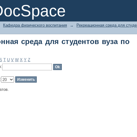
ная среда для студентов вуза по а
DocSpace
→
Кафедра физического воспитания
→
Рекреационная среда для студе
нная среда для студентов вуза по
S
T
U
V
W
X
Y
Z
в:
:
атов.