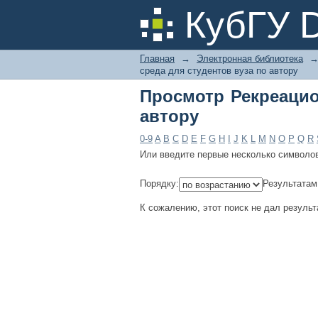
Просмотр Рекреацион
КубГУ 
Главная
→
Электронная библиотека
среда для студентов вуза по автору
Просмотр Рекреацио
автору
0-9
A
B
C
D
E
F
G
H
I
J
K
L
M
N
O
P
Q
R
Или введите первые несколько символо
Порядку:
Результатам
К сожалению, этот поиск не дал результ