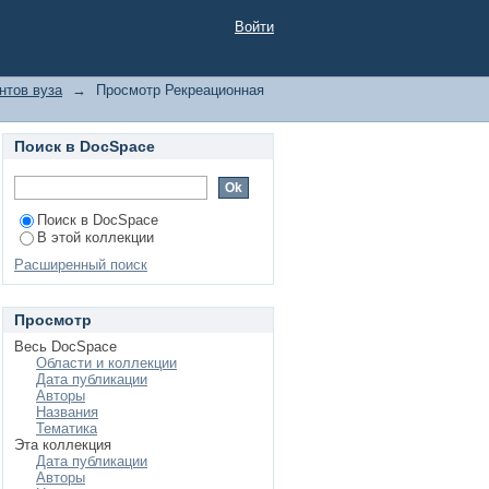
втору
Войти
нтов вуза
→
Просмотр Рекреационная
Поиск в DocSpace
Поиск в DocSpace
В этой коллекции
Расширенный поиск
Просмотр
Весь DocSpace
Области и коллекции
Дата публикации
Авторы
Названия
Тематика
Эта коллекция
Дата публикации
Авторы