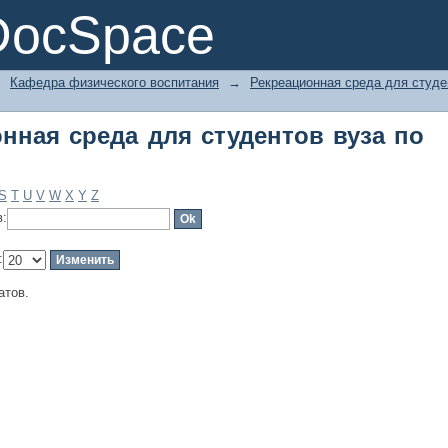
ная среда для студентов вуза по те
DocSpace
→
Кафедра физического воспитания
→
Рекреационная среда для студе
нная среда для студентов вуза по
S
T
U
V
W
X
Y
Z
в:
:
атов.