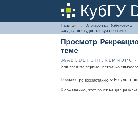
Просмотр Рекреацион
КубГУ 
Главная
→
Электронная библиотека
среда для студентов вуза по теме
Просмотр Рекреацио
теме
0-9
A
B
C
D
E
F
G
H
I
J
K
L
M
N
O
P
Q
R
Или введите первые несколько символо
Порядку:
Результатам
К сожалению, этот поиск не дал результ