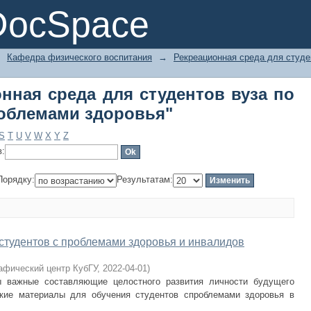
онная среда для студентов вуза п
DocSpace
ья"
→
Кафедра физического воспитания
→
Рекреационная среда для студе
нная среда для студентов вуза по
роблемами здоровья"
S
T
U
V
W
X
Y
Z
в:
Порядку:
Результатам:
 студентов с проблемами здоровья и инвалидов
афический центр КубГУ
,
2022-04-01
)
ы важные составляющие целостного развития личности будущего
ские материалы для обучения студентов спроблемами здоровья в