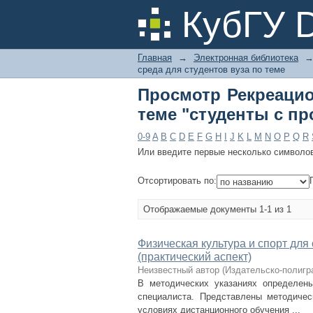
Просмотр Рекреаци
КубГУ 
проблемами здоров
Главная
→
Электронная библиотека
среда для студентов вуза по теме
Просмотр Рекреацио
теме "студенты с п
0-9
A
B
C
D
E
F
G
H
I
J
K
L
M
N
O
P
Q
R
Или введите первые несколько символо
Отсортировать по:
Отображаемые документы 1-1 из 1
Физическая культура и спорт для
(практический аспект)
Неизвестный автор
(
Издательско-полигр
В методических указаниях определен
специалиста. Представлены методиче
условиях дистанционного обучения ...