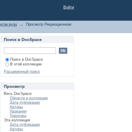
о теме "студенты с
Войти
нтов вуза
→
Просмотр Рекреационная
Поиск в DocSpace
Поиск в DocSpace
В этой коллекции
Расширенный поиск
Просмотр
Весь DocSpace
Области и коллекции
Дата публикации
Авторы
Названия
Тематика
Эта коллекция
Дата публикации
Авторы