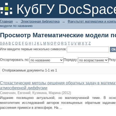
Просмотр Математические модели п
КубГУ DocSpac
Главная
→
Электронная библиотека
→
Факультет математики и комп
модели по названию
Просмотр Математические модели п
0-9
A
B
C
D
E
F
G
H
I
J
K
L
M
N
O
P
Q
R
S
T
U
V
W
X
Y
Z
Или введите первые несколько символов:
Отсортировать по:
Порядку:
Резу
Отображаемые документы 1-1 из 1
Стохастические методы решения обратных задач в матема
атмосферной диффузии
Семечнин, Евгений
;
Кузякина, Марина
(
2012
)
Издание посвящено актуальной, но малоизученной теме. В осно
многолетних исследований авторов посвященных обратным задачам
рассеяния примеси в атмосфере. На ...