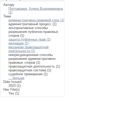
Автору
Полтавцева, Алина Владимировна
(1)
Теме
административно-правовой спор (1)
административный процесс (1)
альтернативные способы
разрешения публично-правовых
споров (1)
защита публичных прав (1)
медиация (1)
механизм правозащитной
деятельности (1)
неюрисдикционные способы
разрешения административно-
правовых споров (1)
правозащитная деятельность (1)
правозащитная система (1)
судебное примирение (1)
... больше
Date Issued
2023 (1)
Has File(s)
Yes (1)