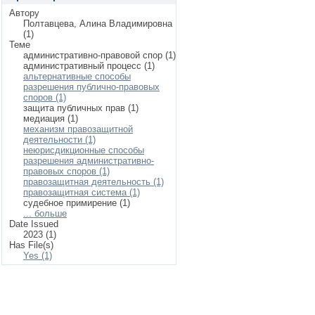
Автору
Полтавцева, Алина Владимировна
(1)
Теме
административно-правовой спор (1)
административный процесс (1)
альтернативные способы
разрешения публично-правовых
споров (1)
защита публичных прав (1)
медиация (1)
механизм правозащитной
деятельности (1)
неюрисдикционные способы
разрешения административно-
правовых споров (1)
правозащитная деятельность (1)
правозащитная система (1)
судебное примирение (1)
... больше
Date Issued
2023 (1)
Has File(s)
Yes (1)