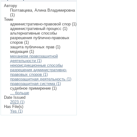
Автору
Полтавцева, Алина Владимировна
(1)
Теме
административно-правовой спор (1)
административный процесс (1)
альтернативные способы
разрешения публично-правовых
споров (1)
защита публичных прав (1)
медиация (1)
механизм правозащитной
деятельности (1)
неюрисдикционные способы
разрешения административно-
правовых споров (1)
правозащитная деятельность (1)
правозащитная система (1)
судебное примирение (1)
... больше
Date Issued
2023 (1)
Has File(s)
Yes (1)