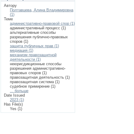
Автору
Полтавцева, Алина Владимировна
(1)
Теме
административно-правовой спор (1)
административный процесс (1)
альтернативные способы
разрешения публично-правовых
споров (1)
защита публичных прав (1)
медиация (1)
механизм правозащитной
деятельности (1)
неюрисдикционные способы
разрешения административно-
правовых споров (1)
правозащитная деятельность (1)
правозащитная система (1)
судебное примирение (1)
... больше
Date Issued
2023 (1)
Has File(s)
Yes (1)