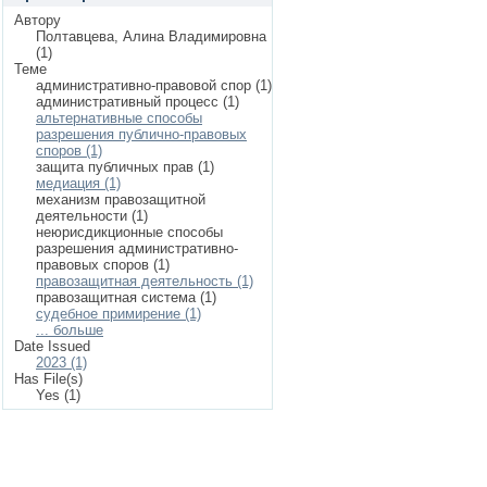
Автору
Полтавцева, Алина Владимировна
(1)
Теме
административно-правовой спор (1)
административный процесс (1)
альтернативные способы
разрешения публично-правовых
споров (1)
защита публичных прав (1)
медиация (1)
механизм правозащитной
деятельности (1)
неюрисдикционные способы
разрешения административно-
правовых споров (1)
правозащитная деятельность (1)
правозащитная система (1)
судебное примирение (1)
... больше
Date Issued
2023 (1)
Has File(s)
Yes (1)