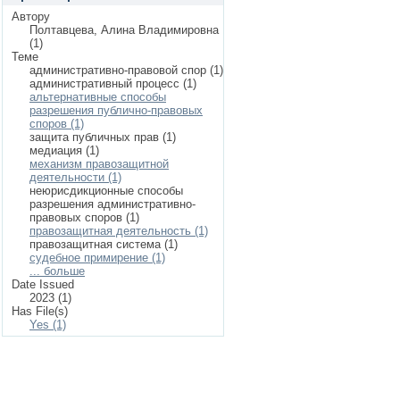
Автору
Полтавцева, Алина Владимировна
(1)
Теме
административно-правовой спор (1)
административный процесс (1)
альтернативные способы
разрешения публично-правовых
споров (1)
защита публичных прав (1)
медиация (1)
механизм правозащитной
деятельности (1)
неюрисдикционные способы
разрешения административно-
правовых споров (1)
правозащитная деятельность (1)
правозащитная система (1)
судебное примирение (1)
... больше
Date Issued
2023 (1)
Has File(s)
Yes (1)