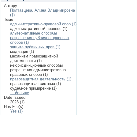
Автору
Полтавцева, Алина Владимировна
(1)
Теме
административно-правовой спор (1)
административный процесс (1)
альтернативные способы
разрешения публично-правовых
споров (1)
защита публичных прав (1)
медиация (1)
механизм правозащитной
деятельности (1)
неюрисдикционные способы
разрешения административно-
правовых споров (1)
правозащитная деятельность (1)
правозащитная система (1)
судебное примирение (1)
... больше
Date Issued
2023 (1)
Has File(s)
Yes (1)