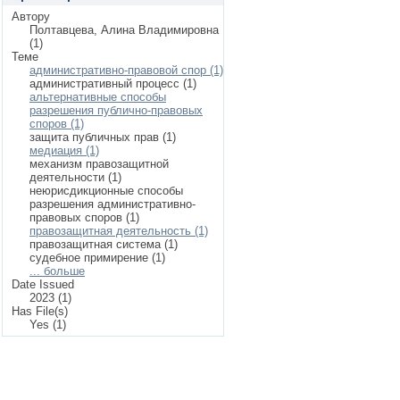
Автору
Полтавцева, Алина Владимировна
(1)
Теме
административно-правовой спор (1)
административный процесс (1)
альтернативные способы
разрешения публично-правовых
споров (1)
защита публичных прав (1)
медиация (1)
механизм правозащитной
деятельности (1)
неюрисдикционные способы
разрешения административно-
правовых споров (1)
правозащитная деятельность (1)
правозащитная система (1)
судебное примирение (1)
... больше
Date Issued
2023 (1)
Has File(s)
Yes (1)