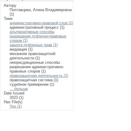
Автору
Полтавцева, Алина Владимировна
(1)
Теме
административно-правовой спор (1)
административный процесс (1)
альтернативные способы
разрешения публично-правовых
споров (1)
защита публичных прав (1)
медиация (1)
механизм правозащитной
деятельности (1)
неюрисдикционные способы
разрешения административно-
правовых споров (1)
правозащитная деятельность (1)
правозащитная система (1)
судебное примирение (1)
... больше
Date Issued
2023 (1)
Has File(s)
Yes (1)