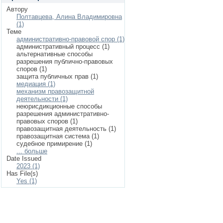
Автору
Полтавцева, Алина Владимировна
(1)
Теме
административно-правовой спор (1)
административный процесс (1)
альтернативные способы
разрешения публично-правовых
споров (1)
защита публичных прав (1)
медиация (1)
механизм правозащитной
деятельности (1)
неюрисдикционные способы
разрешения административно-
правовых споров (1)
правозащитная деятельность (1)
правозащитная система (1)
судебное примирение (1)
... больше
Date Issued
2023 (1)
Has File(s)
Yes (1)