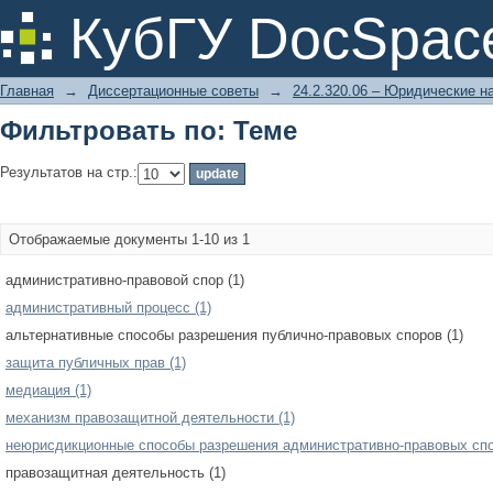
Фильтровать по: Теме
КубГУ DocSpac
Главная
→
Диссертационные советы
→
24.2.320.06 – Юридические н
Фильтровать по: Теме
Результатов на стр.:
Отображаемые документы 1-10 из 1
административно-правовой спор (1)
административный процесс (1)
альтернативные способы разрешения публично-правовых споров (1)
защита публичных прав (1)
медиация (1)
механизм правозащитной деятельности (1)
неюрисдикционные способы разрешения административно-правовых спо
правозащитная деятельность (1)