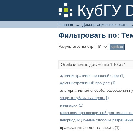
Фильтровать по: Те
КубГУ 
Главная
→
Диссертационные советы
Фильтровать по: Те
Результатов на стр.:
Отображаемые документы 1-10 из 1
административно-правовой спор (1)
административный процесс (1)
альтернативные способы разрешения пу
защита публичных прав (1)
медиация (1)
механизм правозащитной деятельности 
неюрисдикционные способы разрешения 
правозащитная деятельность (1)