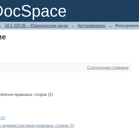
ме
DocSpace
→
24.2.320.06 – Юридические науки
→
Авторефераты
→
Фильтровать
ме
Следующая страница
блично-правовых споров (1)
(1)
административно-правовых споров (1)