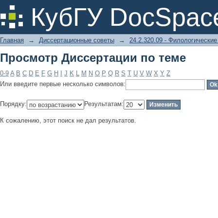
Просмотр Диссертации по теме
КубГУ DocSpac
Главная
→
Диссертационные советы
→
24.2.320.09 - Филологические
Просмотр Диссертации по теме
0-9
A
B
C
D
E
F
G
H
I
J
K
L
M
N
O
P
Q
R
S
T
U
V
W
X
Y
Z
Или введите первые несколько символов:
Порядку:
Результатам:
К сожалению, этот поиск не дал результатов.