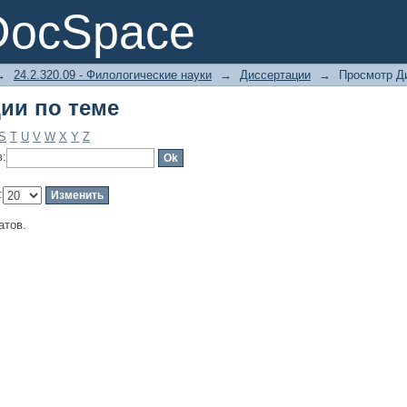
ии по теме
DocSpace
→
24.2.320.09 - Филологические науки
→
Диссертации
→
Просмотр Д
ии по теме
S
T
U
V
W
X
Y
Z
в:
:
атов.