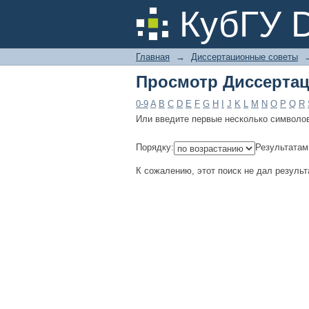
Просмотр Диссертац
КубГУ 
Главная
→
Диссертационные советы
Просмотр Диссертац
0-9
A
B
C
D
E
F
G
H
I
J
K
L
M
N
O
P
Q
R
Или введите первые несколько символо
Порядку:
Результатам
К сожалению, этот поиск не дал результ