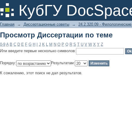
Просмотр Диссертации по теме
КубГУ DocSpac
Главная
→
Диссертационные советы
→
24.2.320.09 - Филологические
Просмотр Диссертации по теме
0-9
A
B
C
D
E
F
G
H
I
J
K
L
M
N
O
P
Q
R
S
T
U
V
W
X
Y
Z
Или введите первые несколько символов:
Порядку:
Результатам:
К сожалению, этот поиск не дал результатов.