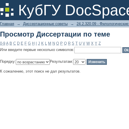
Просмотр Диссертации по теме
КубГУ DocSpac
Главная
→
Диссертационные советы
→
24.2.320.09 - Филологические
Просмотр Диссертации по теме
0-9
A
B
C
D
E
F
G
H
I
J
K
L
M
N
O
P
Q
R
S
T
U
V
W
X
Y
Z
Или введите первые несколько символов:
Порядку:
Результатам:
К сожалению, этот поиск не дал результатов.