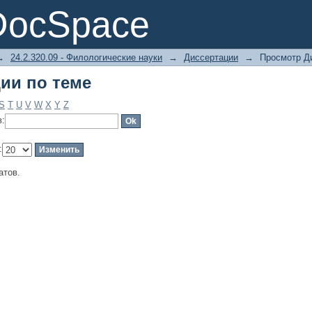
ии по теме
DocSpace
→
24.2.320.09 - Филологические науки
→
Диссертации
→
Просмотр Д
ии по теме
S
T
U
V
W
X
Y
Z
в:
:
атов.