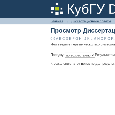
Просмотр Диссертац
КубГУ 
Главная
→
Диссертационные советы
Просмотр Диссертац
0-9
A
B
C
D
E
F
G
H
I
J
K
L
M
N
O
P
Q
R
Или введите первые несколько символо
Порядку:
Результатам
К сожалению, этот поиск не дал результ