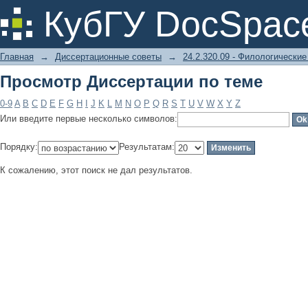
Просмотр Диссертации по теме
КубГУ DocSpac
Главная
→
Диссертационные советы
→
24.2.320.09 - Филологические
Просмотр Диссертации по теме
0-9
A
B
C
D
E
F
G
H
I
J
K
L
M
N
O
P
Q
R
S
T
U
V
W
X
Y
Z
Или введите первые несколько символов:
Порядку:
Результатам:
К сожалению, этот поиск не дал результатов.