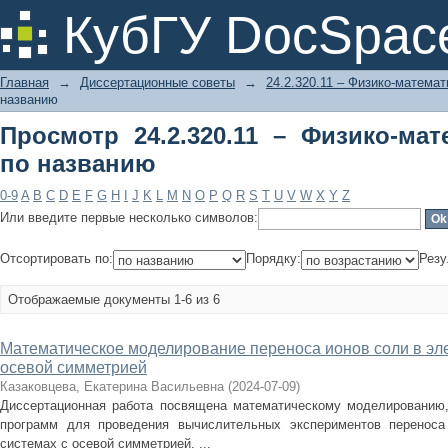
Просмотр 24.2.320.11 – Физико-мате
КубГУ DocSpac
Главная
→
Диссертационные советы
→
24.2.320.11 – Физико-математ
названию
Просмотр 24.2.320.11 – Физико-мат
по названию
0-9
A
B
C
D
E
F
G
H
I
J
K
L
M
N
O
P
Q
R
S
T
U
V
W
X
Y
Z
Или введите первые несколько символов:
Отсортировать по:
Порядку:
Резу
Отображаемые документы 1-6 из 6
Математическое моделирование переноса ионов соли в эл
осевой симметрией
Казаковцева, Екатерина Васильевна
(
2024-07-09
)
Диссертационная работа посвящена математическому моделированию
программ для проведения вычислительных экспериментов переноса
системах с осевой симметрией. ...