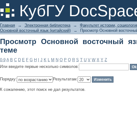
Просмотр Основной восточный язык 
КубГУ DocSpac
Главная
→
Электронная библиотека
→
Факультет истории, социолог
Основной восточный язык (китайский)
→
Просмотр Основной восточный 
Просмотр Основной восточный язы
теме
0-9
A
B
C
D
E
F
G
H
I
J
K
L
M
N
O
P
Q
R
S
T
U
V
W
X
Y
Z
Или введите первые несколько символов:
Порядку:
Результатам:
К сожалению, этот поиск не дал результатов.