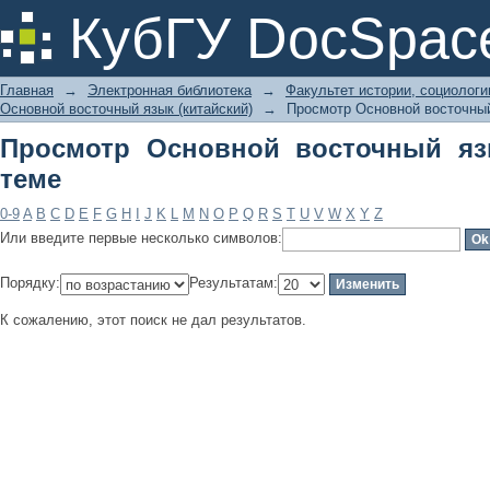
Просмотр Основной восточный язык 
КубГУ DocSpac
Главная
→
Электронная библиотека
→
Факультет истории, социолог
Основной восточный язык (китайский)
→
Просмотр Основной восточный 
Просмотр Основной восточный язы
теме
0-9
A
B
C
D
E
F
G
H
I
J
K
L
M
N
O
P
Q
R
S
T
U
V
W
X
Y
Z
Или введите первые несколько символов:
Порядку:
Результатам:
К сожалению, этот поиск не дал результатов.