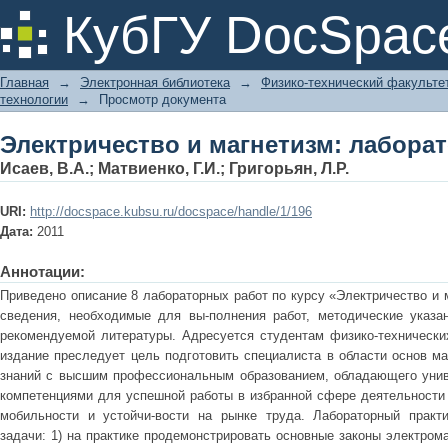
Электричество и магнетизм: лабора
КубГУ DocSpac
Главная
→
Электронная библиотека
→
Физико-технический факульте
технологии
→
Просмотр документа
Электричество и магнетизм: лабора
Исаев, В.А.
;
Матвиенко, Г.И.
;
Григорьян, Л.Р.
URI:
http://docspace.kubsu.ru/docspace/handle/1/196
Дата:
2011
Аннотации:
Приведено описание 8 лабораторных работ по курсу «Электричество и 
сведения, необходимые для вы-полнения работ, методические указа
рекомендуемой литературы. Адресуется студентам физико-технически
издание преследует цель подготовить специалиста в области основ м
знаний с высшим профессиональным образованием, обладающего уни
компетенциями для успешной работы в избранной сфере деятельности
мобильности и устойчи-вости на рынке труда. Лабораторный прак
задачи: 1) на практике продемонстрировать основные законы электрома