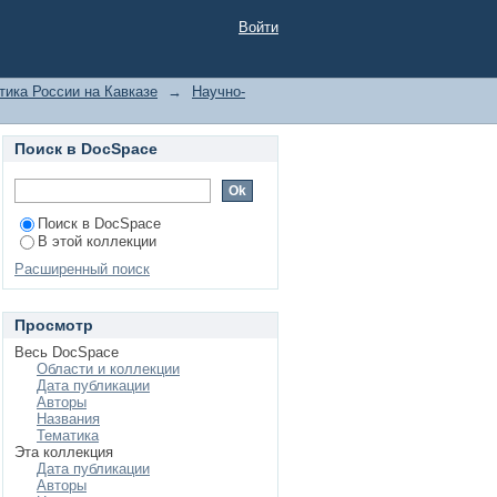
на трансформацию
Войти
ья в 1930–1950-е гг.
 журнал [Электронный
тика России на Кавказе
→
Научно-
a-practica.ru/-11-
Поиск в DocSpace
Поиск в DocSpace
В этой коллекции
Расширенный поиск
Просмотр
Весь DocSpace
Области и коллекции
Дата публикации
Авторы
Названия
Тематика
Эта коллекция
Дата публикации
Авторы