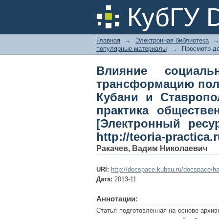
Влияние социаль
КубГУ 
половозрастной стру
// Теория и практик
Главная
→
Электронная библиотека
ресурс]. 2013. № 
популярные материалы
→
Просмотр д
2013/history/rakachev
Влияние социаль
трансформацию пол
Кубани и Ставропол
практика обществе
[Электронный ресу
http://teoria-practica
Ракачев, Вадим Николаевич
URI:
http://docspace.kubsu.ru/docspace/ha
Дата:
2013-11
Аннотации:
Статья подготовленная на основе архив