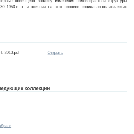
первые посвящена анализу изменения половозрастной структуры
0–1950-е гг. и влияния на этот процесс социально-политических
Н.-2013.pdf
Открыть
ледующие коллекции
aSpace