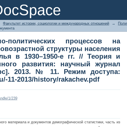
но-политических процессов 
DocSpace
ктуры населения Кубани и Ставропол
а общественного развития: научный
→
Факультет истории, социологии и международных отношений
→
Поли
11. Режим доступа: http://teori
окумента
.pdf
но-политических процессов на
овозрастной структуры населения
ья в 1930–1950-е гг. // Теория и
нного развития: научный журнал
рс]. 2013. № 11. Режим доступа:
.ru/-11-2013/history/rakachev.pdf
ndle/1/239
ного материала и документов демографической статистики, часть из