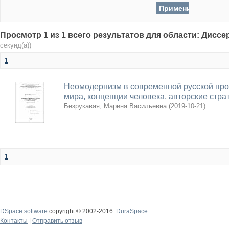
Просмотр 1 из 1 всего результатов для области: Дисс
секунд(а))
1
Неомодернизм в современной русской про
мира, концепции человека, авторские стра
Безрукавая, Марина Васильевна
(
2019-10-21
)
1
DSpace software
copyright © 2002-2016
DuraSpace
Контакты
|
Отправить отзыв