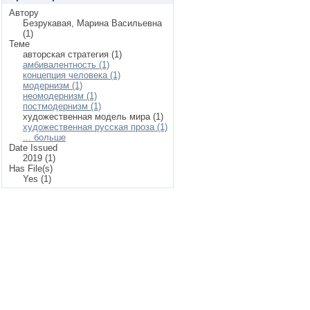
Автору
Безрукавая, Марина Васильевна
(1)
Теме
авторская стратегия (1)
амбивалентность (1)
концепция человека (1)
модернизм (1)
неомодернизм (1)
постмодернизм (1)
художественная модель мира (1)
художественная русская проза (1)
... больше
Date Issued
2019 (1)
Has File(s)
Yes (1)