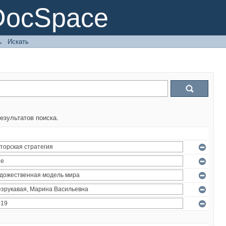
DocSpace
→
Искать
езультатов поиска.