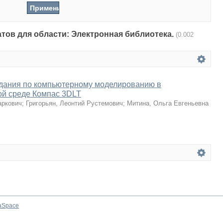
атов для области: Электронная библиотека.
(0.002
адания по компьютерному моделированию в
ой среде Компас 3DLT
аркович
;
Григорьян, Леонтий Рустемович
;
Митина, Ольга Евгеньевна
aSpace