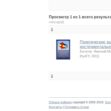
Просмотр 1 из 1 всего результ
секунд(а))
1
Практические з
инструментальн
Богатов, Николай М
(
КубГУ
,
2011
)
1
DSpace software
copyright © 2002-2016
Dur
Контакты
|
Отправить отзыв