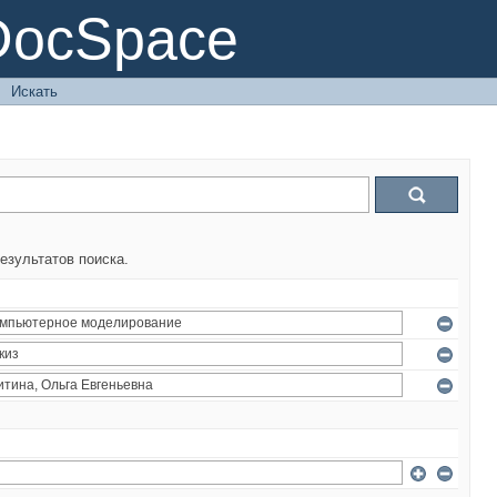
DocSpace
→
Искать
езультатов поиска.