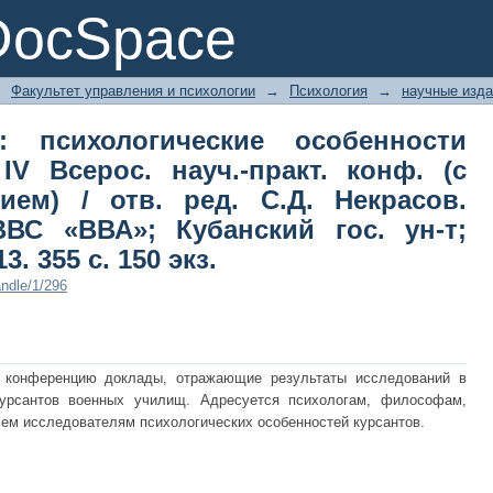
: психологические особенности б
DocSpace
кт. конф. (с иностранным участием
р: ВУНЦ ВВС «ВВА»; Кубанский гос.
→
Факультет управления и психологии
→
Психология
→
научные изд
кз.
: психологические особенности
V Всерос. науч.-практ. конф. (с
ием) / отв. ред. С.Д. Некрасов.
ВС «ВВА»; Кубанский гос. ун-т;
. 355 с. 150 экз.
ndle/1/296
 конференцию доклады, отражающие результаты исследований в
курсантов военных училищ. Адресуется психологам, философам,
сем исследователям психологических особенностей курсантов.