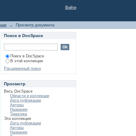
ытия: материалы IV
Войти
) / отв. ред. С.Д.
 ун-т; Просвещение-
ания
→
Просмотр документа
Поиск в DocSpace
Поиск в DocSpace
В этой коллекции
Расширенный поиск
Просмотр
Весь DocSpace
Области и коллекции
Дата публикации
Авторы
Названия
Тематика
Эта коллекция
Дата публикации
Авторы
Названия