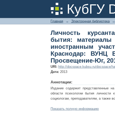
Личность курсанта
КубГУ 
Всерос. науч.-пра
Некрасов. Краснода
Главная
→
Электронная библиотека
Юг, 2013. 355 с. 150 э
Личность курсанта
бытия: материалы I
иностранным участ
Краснодар: ВУНЦ В
Просвещение-Юг, 2013
URI:
http://docspace.kubsu.ru/docspace/ha
Дата:
2013
Аннотации:
Издание содержит представленные на
области психологии бытия личности 
социологам, преподавателям, а также в
Показать полную информацию