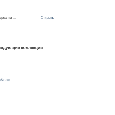
рсанта ...
Открыть
ледующие коллекции
aSpace