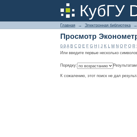
Просмотр Эконометр
КубГУ 
Главная
→
Электронная библиотека
Просмотр Эконометр
0-9
A
B
C
D
E
F
G
H
I
J
K
L
M
N
O
P
Q
R
Или введите первые несколько символо
Порядку:
Результатам
К сожалению, этот поиск не дал результ