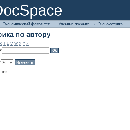
ика по автору
DocSpace
→
Экономический факультет
→
Учебные пособия
→
Эконометрика
→
ика по автору
S
T
U
V
W
X
Y
Z
в:
:
атов.