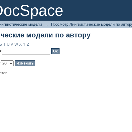
ческие модели по автору
DocSpace
ингвистические модели
→
Просмотр Лингвистические модели по автор
ческие модели по автору
S
T
U
V
W
X
Y
Z
в:
:
атов.