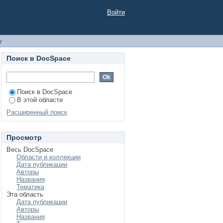
Войти
у
Поиск в DocSpace
Поиск в DocSpace
В этой области
Расширенный поиск
Просмотр
Весь DocSpace
Области и коллекции
Дата публикации
Авторы
Названия
Тематика
Эта область
Дата публикации
Авторы
Названия