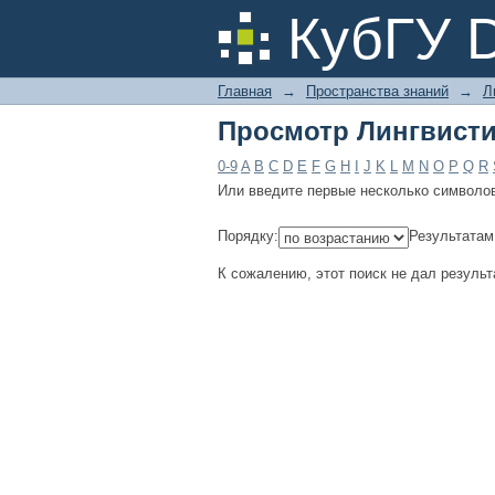
Просмотр Лингвисти
КубГУ 
Главная
→
Пространства знаний
→
Л
Просмотр Лингвисти
0-9
A
B
C
D
E
F
G
H
I
J
K
L
M
N
O
P
Q
R
Или введите первые несколько символо
Порядку:
Результатам
К сожалению, этот поиск не дал результ