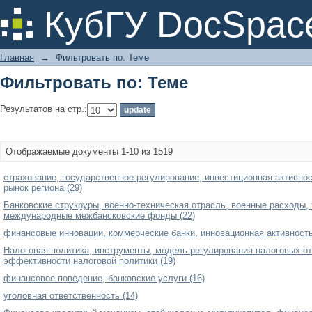
Фильтровать по: Теме
КубГУ DocSpac
Главная
→
Фильтровать по: Теме
Фильтровать по: Теме
Результатов на стр.:
Отображаемые документы 1-10 из 1519
страхование, государственное регулирование, инвестиционная активнос
рынок региона (29)
Банковские струкруры, военно-техническая отрасль, военные расходы,
международные межбансковские фонды (22)
финансовые инновации, коммерческие банки, инновационная активность
Налоговая политика, инструменты, модель регулирования налоговых о
эффективности налоговой политики (19)
финансовое поведение, банковские услуги (16)
уголовная ответственность (14)